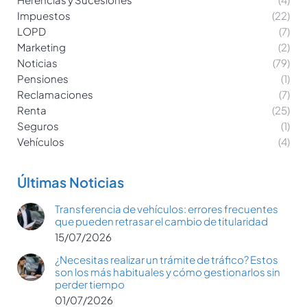
Impuestos
(22)
LOPD
(7)
Marketing
(2)
Noticias
(79)
Pensiones
(1)
Reclamaciones
(7)
Renta
(25)
Seguros
(1)
Vehículos
(4)
Últimas Noticias
Transferencia de vehículos: errores frecuentes
que pueden retrasar el cambio de titularidad
15/07/2026
¿Necesitas realizar un trámite de tráfico? Estos
son los más habituales y cómo gestionarlos sin
perder tiempo
01/07/2026