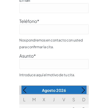
Teléfono
*
Nos pondremos en contacto con usted
para confirmar la cita.
Asunto
*
Introduce aquí el motivo de tu cita.
Agosto
2026
L
M
X
J
V
S
D