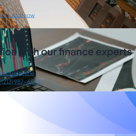
 on touch now
ion with our finance experts
tact us online
1 (213) 987-6543