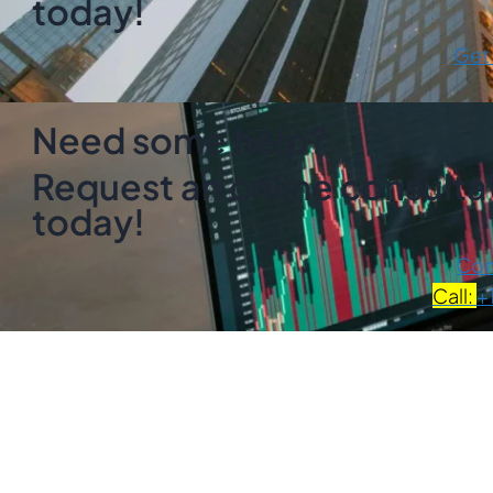
today!
Get
Need some help?
Request an online consultat
today!
Con
Call:
+