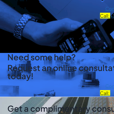
Con
Call:
+
Need some help?
Request an online consultat
today!
Con
Call:
+
Get a complimentary consul