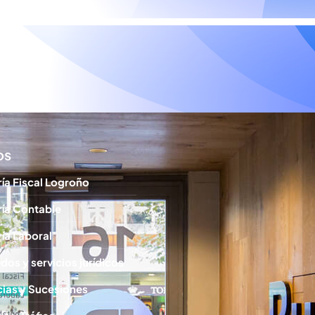
os
ía Fiscal Logroño
ía Contable
ía Laboral
os y servicios jurídicos
ias y Sucesiones