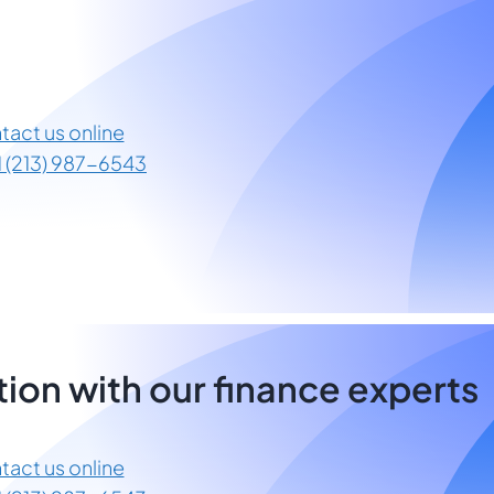
tact us online
1 (213) 987-6543
ion with our finance experts
tact us online