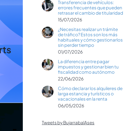
Transferencia de vehículos:
errores frecuentes que pueden
retrasar el cambio de titularidad
15/07/2026
¿Necesitas realizar un trámite
de tráfico? Estos son los más
habituales y cómo gestionarlos
sin perder tiempo
rts
01/07/2026
La diferencia entre pagar
impuestos y gestionar bien tu
fiscalidad como autónomo
22/06/2026
Cómo declarar los alquileres de
larga estancia y turísticos o
vacacionales en la renta
06/05/2026
Tweets by BujarrabalAses