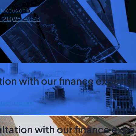
tact us online
1 (213) 987-6543
ion with our finance experts
tact us online
1 (213) 987-6543
tation with our finance expe