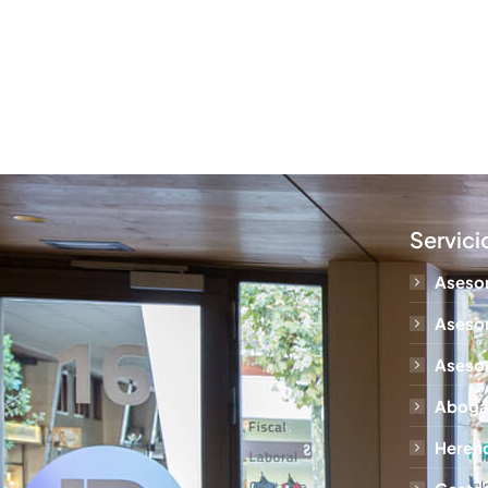
Call:
Servici
Asesor
Asesor
Asesor
Abogad
Herenc