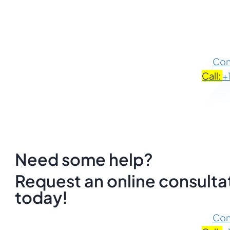
Con
Call:
+
Need some help?
Request an online consultat
today!
Con