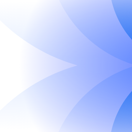
e
st consultation
-800-987-6543