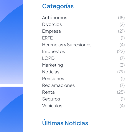
Categorías
Autónomos
(18)
Divorcios
(2)
Empresa
(21)
ERTE
(1)
Herencias y Sucesiones
(4)
Impuestos
(22)
LOPD
(7)
Marketing
(2)
Noticias
(79)
Pensiones
(1)
Reclamaciones
(7)
Renta
(25)
Seguros
(1)
Vehículos
(4)
Últimas Noticias