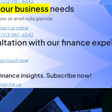
1 (213) 987-6543
our business
needs
or sit amet nulla glavrida
tact us online
1 (213) 987-6543
tation with our finance expe
 on touch now
& finance insights. Subscribe now!
Sign me up