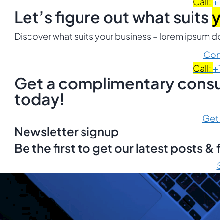
Call:
+
Let’s figure out what suits
y
Discover what suits your business – lorem ipsum dol
Con
Call:
+
Get a complimentary consul
today!
Get
Newsletter signup
Be the first to get our latest posts 